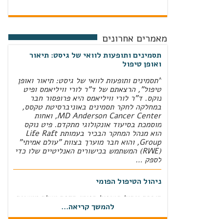
מאמרים אחרונים
תסמינים ותופעות לוואי של גיסט: תיאור
ואופן טיפול
"תסמינים ותופעות לוואי של גיסט: תיאור ואופן
טיפול", הרצאתם של ד"ר לורי וויליאמס ופיט
נוקס. ד"ר לורי וויליאמס היא פרופסור חבר
במחלקה לחקר תסמינים באוניברסיטת טקסס,
MD Anderson Cancer Center‏, ואחות
מוסמכת בסיעוד אונקולוגי מתקדם. פיט נוקס
הוא מנהל המחקר הבכיר בעמותת Life Raft
Group‏, והוא חבר מוערך בצוות "עולם אמיתי"
(RWE‏) המשתמש בכישורים האנליטיים שלו כדי
לספק …
ניהול הטיפול הפומי
חוברת ניהול הטיפול הפומי הדפס ושלח מושגים
להמשך קריאה...
קשורים:מילת מפתח: גן מדכא גידולמילת מפתח:
סרטן