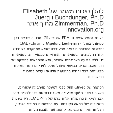
להלן סיכום מאמר של Elisabeth
Buchdunger, Ph.D ו-Juerg
Zimmerman, Ph.D מתוך אתר
innovation.org
בשנת 2001 אישר ה-FDA את Glivec, תרופה פורצת דרך
לטיפול בחולי CML (Chronic Myeloid Leukemia).
יתרונות התרופה נובעים מהעובדה שהיא מתמקדת בשיבוש
אחד החלבונים הספציפיים האחראיים לממאירות. ספציפיות
זו, ללא פגיעה באנזימים אחרים, היא האחראית לחוזקה של
התרופה.מחקרים בנושא טיפול מולקולארי הדגימו תוצאות
מבטיחות לצד ירידה בתופעות הלוואי ועליה בסיכויי
ההישרדות
הסיפור של Glivec החל לפני למעלה מארבעה עשורים,
כאשר בשנת 1960 מדענים מאוניברסיטת פנסילבניה זיהו
אבנורמליות כרומוזומאלית בדם של חולי CML. רק בשנות
השמונים של המאה הקודמת, עם התפתחות המיפוי הגנטי,
הצליחו חוקרים משיקגו לזהות את האבנורמליות