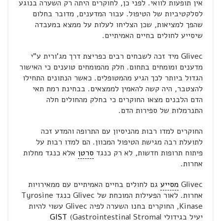
אין תופעות לוואי. לפני כן, לחוקרים היתה רק השערה בנוגע
לסלקטיביות של הטיפול. עבור המדענים, מדובר בחלום
שהפך למציאות, שכן הצליחו לעלות על ממצא במעבדה
שיסייע לחולים בחיים האמיתיים.
Glivec מיד זכה לשבחים רבים כפריצת דרך מג'ורית ע"י
מדענים ומומחים בתחום. חלק מהמומחים טוענים כי האישור
הגדול ביותר לכך הגיע מהמטופלים. כאשר הנתונים התחילו
להצטבר, היה קשה להאמין לממצאים. בבחינת רמת תאי
הדם הלבנים מצאו החוקרים כי בחלק מהחולים חלה
התנרמלות של ספירות הדם.
החוקרים למדו רבות מהניסיון עם התרופה והמדע זכה
לתועלת רבה מגישת הטיפול המכוון. הם למדו רבות על
פיתוח תרופות חדשות, לא רק כנגד
סרטן
אלא כנגד מחלות
אחרות.
Glivec
מסייע
גם לחולים בחיים האמיתיים עם ממאירויות
אחרות. לאור הפעילות המוכחת של Glivec כנגד Tyrosine
Kinase, החוקרים בחנו השערה לפיה Glivec עשוי להיות
יעיל בגידולי
(Gastrointestinal Stromal
GIST