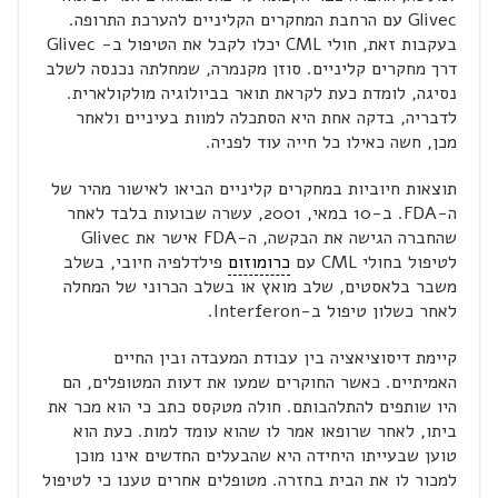
Glivec עם הרחבת המחקרים הקליניים להערכת התרופה.
בעקבות זאת, חולי CML יכלו לקבל את הטיפול ב- Glivec
דרך מחקרים קליניים. סוזן מקנמרה, שמחלתה נכנסה לשלב
נסיגה, לומדת כעת לקראת תואר בביולוגיה מולקולארית.
לדבריה, בדקה אחת היא הסתכלה למוות בעיניים ולאחר
מכן, חשה כאילו כל חייה עוד לפניה.
תוצאות חיוביות במחקרים קליניים הביאו לאישור מהיר של
ה-FDA. ב-10 במאי, 2001, עשרה שבועות בלבד לאחר
שהחברה הגישה את הבקשה, ה-FDA אישר את Glivec
לטיפול בחולי CML עם
כרומוזום
פילדלפיה חיובי, בשלב
משבר בלאסטים, שלב מואץ או בשלב הכרוני של המחלה
לאחר כשלון טיפול ב-Interferon.
קיימת דיסוציאציה בין עבודת המעבדה ובין החיים
האמיתיים. כאשר החוקרים שמעו את דעות המטופלים, הם
היו שותפים להתלהבותם. חולה מטקסס כתב כי הוא מכר את
ביתו, לאחר שרופאו אמר לו שהוא עומד למות. כעת הוא
טוען שבעייתו היחידה היא שהבעלים החדשים אינו מוכן
למכור לו את הבית בחזרה. מטופלים אחרים טענו כי לטיפול