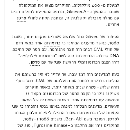
למעלה מ-400 מולקולות, החוקרים מצאו את המולקולה
שתוכר בהמשך כ-GleevecA, תרופה המסייעת לחולים רבים
עם מחלה מגבילה וקטלנית זו, ונותנת תקווה לחולי
סרטן
אחרים.
הסיפור של Glivec החל שלושה עשורים מוקדם יותר, בשנת
1960, כאשר מדענים הבחינו כי
כרומוזום
אחד בתאי הדם
של חולי CML רבים היה קצר מהנורמה, עם חסר של חתיכת
DNA
גדולה. הכרומוזום זכה לשם "
כרומוזום
פילדלפיה"
וזהו הפגם הכרומוזומלי הראשון שנקשר עם
סרטן
.
כעת למדענים היה רמז עבה, אך עדיין לא היו ברשותם את
הכלים הנדרשים לפתור את התעלומה של CML. רמז נוסף
זוהה שלוש-עשרה שנים מאוחר יותר, כאשר חוקרים
משיקגו גילו כי הקצה החסר של הכרומוזום הקצר זז
והתאחה עם
כרומוזום
אחר. בשנות השמונים של המאה
העשרים, מדענים הצליחו למפות באופן גנטי והוכיחו כי שני
הקצוות של הכרומוזום השבור הובילו ליצירת
חלבון
הגורם
לסרטן, המוכר בשם Bcr-Abl. בשנים 1986 ו-1987,
החוקרים זיהו את החלבון כ-Tyrosine Kinase, סוג של