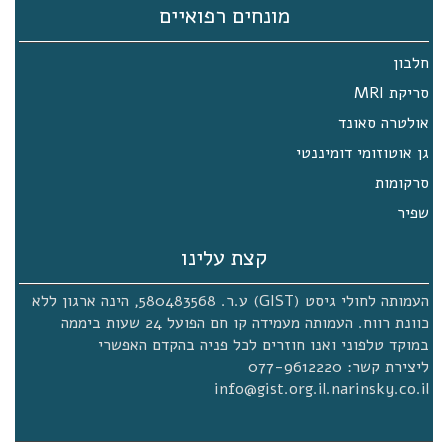
מפתח: GIST
מונחים רפואיים
יום עיון מרכז רפואי תל אביב 27.11.2019
חלבון
סיכום וסרטים מיום עיון 27.11.2019 – מרכז
סריקת MRI
רפואי תל אביב (איכילוב) בתאריך ה –
27.11.2019 נערך יום עיון לחולי GIST במרכז
אולטרה סאונד
רפואי תל אביב – סוראסקי. בדף זה נרכז את
הרצאות יום העיון, הסרטונים, התמונות ואת
גן אוטוזומי דומיננטי
הפעילות שנעשתה על ידי העמותה לקראת יום
סרקומות
העיון ביום עיון זה כבדו אותנו בהרצאותיהם
ובפאנל מומחים ניתוח אירועי גיסט. פרופ' יוסף
שפיר
…
קצת עלינו
מיטוב הטיפול בגיסט
העמותה לחולי גיסט (GIST) ע.ר. 580483568, הינה ארגון ללא
מיטוב הטיפול בגיסט, הרצאתו של ד"ר פיטר
רייכארדט, ראש המחלקה לאונקולוגיה ולטיפול
כוונת רווח. העמותה מעמידה קו חם הפועל 24 שעות ביממה
פליאטיבי ומנהל המרכז לסרטן במרכז לסרקומה
במוקד טלפוני ואנו חוזרים לכל פניה בהקדם האפשרי
בבית החולים Helios Klinikum Berlin-Buch
ליצירת קשר: 077-9612220
שבברלין, גרמניה. ד"ר רייכארדט הוא אחד
info@gist.org.il.narinsky.co.il
השותפים של ההנחיות העדכניות של האגודה
האירופאית לאונקולוגיה רפואית ESMO))
לניהול מחלת הגיסט ולסרקומות ממקור עצם
ורקמה רכה וחבר בפקולטה לסרקומה של אגודת