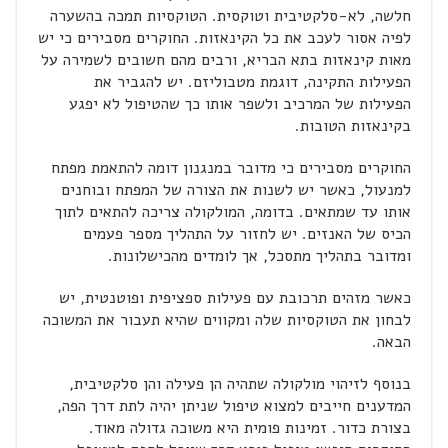
חלשה, לא-סלקטיבית וטוקסית. הטוקסיות תמכה בהשערה
לפיה אסור לעכב את כל הקינאזות. החוקרים מסבירים כי יש
מאות קינאזות בתא הבריא, ורבים מהם חשובים לשמירה על
הפעילות התקינה, דוגמת מטבוליזם. יש להגביר את
הפעילות של המרכיב ולשפר אותו כך שהטיפול לא יפגע
בקינאזות הטובות.
החוקרים מסבירים כי מדובר במנגנון דומה להתאמת מפתח
למנעול, כאשר יש לשנות את הצורה של המפתח ובוחנים
אותו עד שמתאים. בדומה, המולקולה צריכה להתאים לתוך
הכיס של האנזים. יש לחזור על התהליך מספר פעמים
ומדובר בתהליך מתסכל, אך לומדים מהכישלונות.
כאשר מזהים תרכובת עם פעילות ספציפית ופוטנטית, יש
לבחון את הטוקסיות שלה ומקווים שהיא תעבור את המשוכה
הבאה.
בנוסף לזיהוי מולקולה שתהיה הן פעילה והן סלקטיבית,
המדענים חייבים למצוא טיפול שניתן יהיה לתת דרך הפה,
בצורת כדור. זמינות פומית היא משוכה גדולה מאוד.