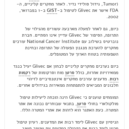
Tumor), גידול סולידי נדיר. לאחר מחקרים קליניים, ה-
FDA אישר את Glivec לטיפול ב-
GIST
ב-1 בפברואר,
2002.
כיום, גם לאחר למעלה מארבעה עשורים מהגילוי של
התרופה, הסיפור של Glivec עדיין אינו הסתיים. חברת
נוברטיס בשילוב עם National Cancer Institute עורכים
מחקרים להערכת מנגנון הפעולה של התרופה ובחינת
השפעותיה בטווח הארוך על המטופלים.
כיום נערכים מחקרים קליניים לבחון אם Glivec יעיל כנגד
ממאירויות אחרות, כולל
סרטן
מוח וסרקומות של
רקמות
רכות
. מדענים עורכים מחקרים אינטנסיביים לזיהוי
חלבונים המביאים להתפתחות ממאירות בגידולים אחרים.
המומחים טוענים כי Glivec הינה הוכחה ליעילות טיפול
מולקולארי בחולי
סרטן
, בתנאי שבוחרים נכונה את אתר
המטרה. כעת האתגר הוא לזהות את אתרי המטרה הללו.
הניסיון עם Glivec לימד רבות את המדענים. רעיון טיפול
מכוון לימד רבות את הקהילה המדעית עם שיעור חשוב