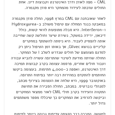
CML – מפה לאוזן ודרך האינטרנט וקבוצות דיון. אחת
החולים שזכתה לעידוד מהמחקר היא סוזן מקנמרה.
לאחר שאובחנה עם CML במרץ 1998, החלה סוזן מקנמרה
במאבקה כנגד המחלה עם טיפול משולב ב-Hydroxyurea
ו-Interferon. היא סבלה מתופעות לוואי קשות, כולל
דיכאון, ירידה במשקל, נשירת שיער וחולשה קשה שחייבה
אותה להפסיק לעבוד. היא ניסתה להשתתף במחקרים
קליניים בנושא Glivec, אך באותו זמן הטיפול ניתן רק
למדגם מצומצם של חולים שנדרש לשלב I של המחקר.
החולה שהיתה מודעת לשינוי שהתרופה עשויה להביא עבורה
ועבור חולים אחרים, פרסמה עצומה בקרב קבוצות תמיכה
דרך האינטרנט, ואספה כ-4,000 חתימות. בעצומה ביקשו
החותמים להתקדם במהירות רבה יותר בפיתוח התרופה.
באוקטובר 1999, היא שלחה את העצומה בצירוף מכתב,
למנהלי נוברטיס. במכתב, החולה הסבירה את תחושת
התקווה והעידוד בקרב חולי CML לאור ממצאי המחקרים
וביקשה להרחיב את המחקרים כך שיכללו מספר משתתפים
גדול יותר.
למעשה, החברה כבר הקצתה עדיפות גבוהה ביותר לפיתוח