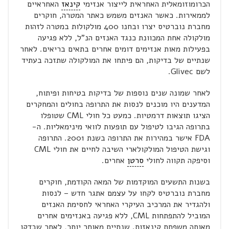
הכרומוזומאלית האחראית לייצור אנזימי
קינאז
האחראיים
לממאירות. כאשר האנזים משמש כאתר המטרה, חוקרים
מחברת נוברטיס יצרו ובחנו 400 מולקולות במטרה לזהות
מולקולה אחת המכוונת כנגד האנזים הנ"ל, ללא פגיעה
בפעילות מאות אנזימים דומים אחרים בתאים בריאים. לאחר
שנתיים של בדיקות, הם פיתחו את המולקולה שתזכה בעתיד
לשם Glivec.
לאחר שמונה שנים נוספות של בדיקות בטיחות ופיתוח,
המדענים היו מוכנים לנסות את התרופה בחולים והמחקרים
הציגו תוצאות דרמטיות. כמעט כל חולי CML שטופלו
בתרופה הגיבו לטיפול עם תופעות לוואי מינימאליות. ה-
FDA אישר במהירות את התרופה בשנת 2001. התרופה
וגישת הטיפול המולקולארי השיבה לחיים את חולי CML
וסיפקה תקווה לחולי
סרטן
אחרים.
בשנות התשעים המוקדמות של המאה הקודמת, חוקרים
מחברת נוברטיס לקחו על עצמם אתגר חדש – לנסות
ולהגדיר את המרכיב העיקרי האחראי לחסימת האנזים
המוביל להתפתחות CML, ללא פגיעה באנזימים אחרים
מאותה משפחת קינאזות. שנתיים מאוחר יותר, לאחר שבדקו