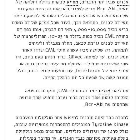
אנזים
שבין יתר הדברים,
מסייע
לבקרת גדילה וחלוקה של
תאים. Bcr-Abl מביא לשינוי בהוראות הגנטיות התקינות
של התא ומשבש את מעבר הסיגנלים האחראי להפסקת ייצור
תאי דם לבנים. כתוצאה מכך, בעוד שכל ממ"ק של דם מאדם
בריא מכיל 4,000-10,000 תאי דם לבנים, אותו נפח דם
בחולה CML מכיל כמות גדולה פי 10-25. הפרוליפרציה של
תאי דם לבנים גורמת לכאב, מחלה מגבילה ולעיתים
לתמותה. רק שלושה מבין עשרה חולי CML שרדו לאחר
חמש שנים. עד לפיתוח Glivec, כדור הניתן פעם ביום, היו
שתי אפשרויות טיפול – השתלת מח עצם בסיכון גבוה או
עירוי יומי של Interferon, עם תופעות לוואי רבות, כולל
תמונה קשה של שפעת כל יום במהלך החיים.
עם זיהוי
אנזים
יחיד הגורם ל-CML, חוקרים ברפואה
הצליחו לזהות אתר מטרה ברור וערכו חיפוש אחר תרופה
שתחסום את Bcr-Abl.
לחברה כבר היתה תוכנית לחיפוש אחר מולקולות המעכבות
Tyrosine Kinase המובילים להתפתחות ממאירויות שונות,
כולל
סרטן
שד וגידולים סולידים. המדענים מצאו מולקולה
בעלת פעילות מסוימת כנגד האנזים, אך מדובר בפעילות