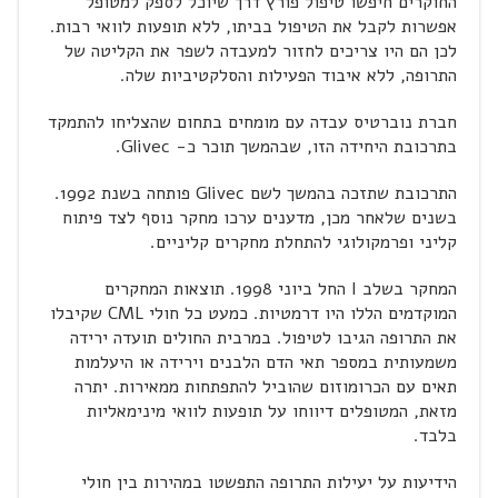
החוקרים חיפשו טיפול פורץ דרך שיוכל לספק למטופל
אפשרות לקבל את הטיפול בביתו, ללא תופעות לוואי רבות.
לכן הם היו צריכים לחזור למעבדה לשפר את הקליטה של
התרופה, ללא איבוד הפעילות והסלקטיביות שלה.
חברת נוברטיס עבדה עם מומחים בתחום שהצליחו להתמקד
בתרכובת היחידה הזו, שבהמשך תוכר כ- Glivec.
התרכובת שתזכה בהמשך לשם Glivec פותחה בשנת 1992.
בשנים שלאחר מכן, מדענים ערכו מחקר נוסף לצד פיתוח
קליני ופרמקולוגי להתחלת מחקרים קליניים.
המחקר בשלב I החל ביוני 1998. תוצאות המחקרים
המוקדמים הללו היו דרמטיות. כמעט כל חולי CML שקיבלו
את התרופה הגיבו לטיפול. במרבית החולים תועדה ירידה
משמעותית במספר תאי הדם הלבנים וירידה או היעלמות
תאים עם הכרומוזום שהוביל להתפתחות ממאירות. יתרה
מזאת, המטופלים דיווחו על תופעות לוואי מינימאליות
בלבד.
הידיעות על יעילות התרופה התפשטו במהירות בין חולי