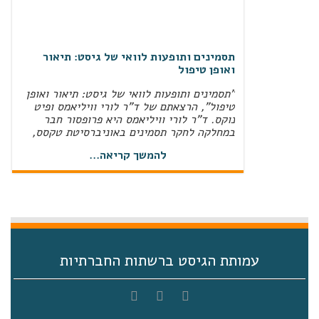
תסמינים ותופעות לוואי של גיסט: תיאור
ואופן טיפול
"תסמינים ותופעות לוואי של גיסט: תיאור ואופן
טיפול", הרצאתם של ד"ר לורי וויליאמס ופיט
נוקס. ד"ר לורי וויליאמס היא פרופסור חבר
במחלקה לחקר תסמינים באוניברסיטת טקסס,
MD Anderson Cancer Center‏, ואחות
מוסמכת בסיעוד אונקולוגי מתקדם. פיט נוקס
להמשך קריאה...
הוא מנהל המחקר הבכיר בעמותת Life Raft
Group‏, והוא חבר מוערך בצוות "עולם אמיתי"
(RWE‏) המשתמש בכישורים האנליטיים שלו כדי
לספק …
ניהול הטיפול הפומי
חוברת ניהול הטיפול הפומי הדפס ושלח מושגים
עמותת הגיסט ברשתות החברתיות
קשורים:מילת מפתח: קינאזמילת מפתח:
כרומוזוםמילת מפתח: חלבוןמילת מפתח:
אנזיםמילת מפתח: מסייעמילת מפתח: רקמות
רכותמילת מפתח: סרטןמילת מפתח: DNAמילת