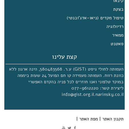
קינאז
בצקת
טיפול מקדים (ניאו-אדג'ובנטי)
רדיולוגיה
ממאיר
סאטנט
קצת עלינו
העמותה לחולי גיסט (GIST) ע.ר. 580483568, הינה ארגון ללא
כוונת רווח. העמותה מעמידה קו חם הפועל 24 שעות ביממה
במוקד טלפוני ואנו חוזרים לכל פניה בהקדם האפשרי
ליצירת קשר: 077-9612220
info@gist.org.il.narinsky.co.il
תקנון האתר
|
מפת האתר
|