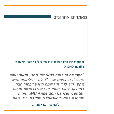
מאמרים אחרונים
תסמינים ותופעות לוואי של גיסט: תיאור
ואופן טיפול
"תסמינים ותופעות לוואי של גיסט: תיאור ואופן
טיפול", הרצאתם של ד"ר לורי וויליאמס ופיט
נוקס. ד"ר לורי וויליאמס היא פרופסור חבר
במחלקה לחקר תסמינים באוניברסיטת טקסס,
MD Anderson Cancer Center‏, ואחות
מוסמכת בסיעוד אונקולוגי מתקדם. פיט נוקס
הוא מנהל המחקר הבכיר בעמותת Life Raft
להמשך קריאה...
Group‏, והוא חבר מוערך בצוות "עולם אמיתי"
(RWE‏) המשתמש בכישורים האנליטיים שלו כדי