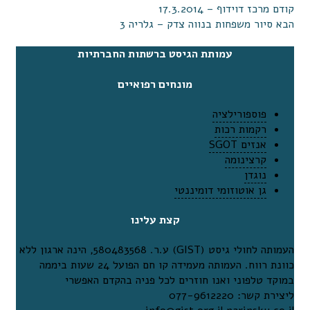
קודם
מרכז דוידוף – 17.3.2014
הבא
סיור משפחות בנווה צדק – גלריה 3
עמותת הגיסט ברשתות החברתיות
מונחים רפואיים
פוספורילציה
רקמות רכות
אנזים SGOT
קרצינומה
נוגדן
גן אוטוזומי דומיננטי
קצת עלינו
העמותה לחולי גיסט (GIST) ע.ר. 580483568, הינה ארגון ללא
כוונת רווח. העמותה מעמידה קו חם הפועל 24 שעות ביממה
במוקד טלפוני ואנו חוזרים לכל פניה בהקדם האפשרי
ליצירת קשר: 077-9612220