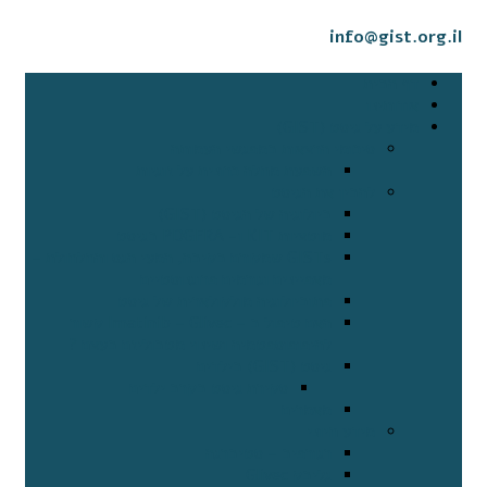
info@gist.org.il
דף הבית
אודותינו
מידע על גיסט (GIST)
סיכומי הרצאות במפגשי העמותה
השפעת מחלה כרונית על זוגיות
להבין את הגיסט
ביולוגיה של הגיסט (GIST)
מוטציות KIT ו- PDGFRA בגיסט
GISTs שמקורם בקיבה, המעי הגס והחלחולת –
מאפיינים וגורמים פרוגנוסטיים
פתוביולוגיה מולקולארית של גיסט
האם טיפול ב – Imatinib – Glivec קשור
להיפופוספטמיה ושינוי מטבוליזם בעצם ?
גיסט (GIST) בילדים
סקירת גיסט בקרב ילדים
מאמרים
מידע חיוני
רגורפיב – סטיברגה
גליבק Glivec