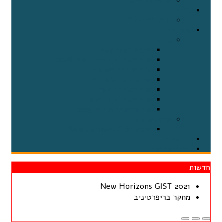
מחקר בריפרטיניב
זכויות
מרכז "כיוונים"
אלבומים
גלריה
הרמת כוסית תשף
סיור משפחות בזכרון יעקב 2016
ערב מרוקאי מש' חזיז
שבועות שביל עיזים
סיור משפחות בעכו
סיור משפחות בנווה צדק
אירוע משפחות ביפו 2015
ערוץ הסרטים
2021 New Horizons GIST
צור קשר
תרום לעמותה
חדשות
2021 New Horizons GIST
מחקר בריפרטיניב