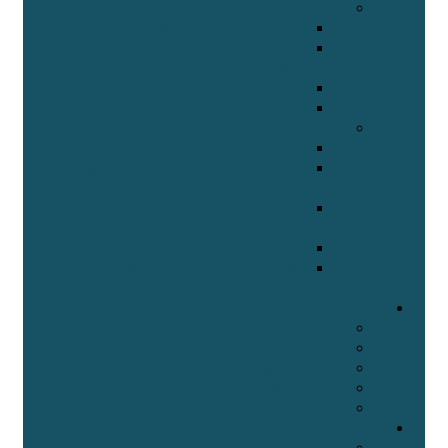
ימי עיון
יום עיון מרכז רפואי תל אביב 27.11.2019
בית החולים האוניברסיטאי אסותא אשדוד ע"ש
סמסון
מרכז רפואי תל אביב 11.7.2017
מרכז דוידוף – 17.3.2014
שולחן המומחים
בדיקת מוטציות בגיסט-תקציר
גידול ברקמת המשתית של מערכת העיכול
(GIST)
הרצאתו של פרופ' מרימסקי עפר – במפגש
עמותת חולי ה – GIST בחודש אוקטובר 2012
מיטוב הטיפול בגיסט
תסמינים ותופעות לוואי של גיסט: תיאור ואופן
טיפול
קבלת תמיכה
הצטרפו לעמותה
פורום תמיכה
מומחים בגיסט
מרכזים רפואיים
קישורים חשובים
מחקרים בגיסט