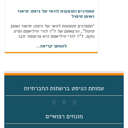
תסמינים ותופעות לוואי של גיסט: תיאור
ואופן טיפול
"תסמינים ותופעות לוואי של גיסט: תיאור ואופן
טיפול", הרצאתם של ד"ר לורי וויליאמס ופיט
נוקס. ד"ר לורי וויליאמס היא פרופסור חבר
במחלקה לחקר תסמינים באוניברסיטת טקסס,
MD Anderson Cancer Center‏, ואחות
להמשך קריאה...
מוסמכת בסיעוד אונקולוגי מתקדם. פיט נוקס
הוא מנהל המחקר הבכיר בעמותת Life Raft
Group‏, והוא חבר מוערך בצוות "עולם אמיתי"
(RWE‏) המשתמש בכישורים האנליטיים שלו כדי
לספק …
ניהול הטיפול הפומי
עמותת הגיסט ברשתות החברתיות
חוברת ניהול הטיפול הפומימושגים קשורים:מילת
מפתח: GIST
יום עיון מרכז רפואי תל אביב 27.11.2019
מונחים רפואיים
סיכום וסרטים מיום עיון 27.11.2019 – מרכז
רפואי תל אביב (איכילוב) בתאריך ה –