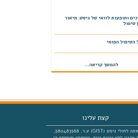
ים ותופעות לוואי של גיסט: תיאור
 טיפול
 הטיפול הפומי
ן מרכז רפואי תל אביב 27.11.2019
להמשך קריאה...
 הטיפול בגיסט
 באתר כאן דרום אשדוד
קצת עלינו
העמותה לחולי גיסט (GIST) ע.ר. 580483568,
 ארגון ללא כוונת רווח. העמותה מעמידה קו