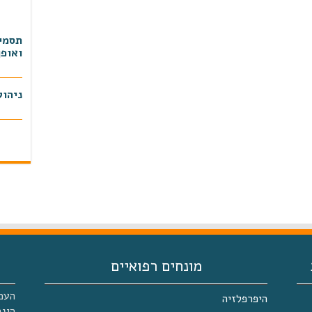
תסמינ
ואופן
ניהול
יום עיו
מיטוב
כתבה
מונחים רפואיים
היפרפלזיה
הינה