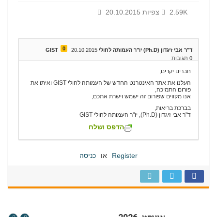
2.59K צפיות
20.10.2015
0
ד"ר אבי זיגדון (Ph.D) יו"ר העמותה לחולי GIST
20.10.2015
0
תגובות
חברים יקרים,
העלנו את אתר האינטרנט החדש של העמותה לחולי GIST ואיתו את
פורום התמיכה,
אנו מקווים שפורום זה ישמש וישרת אתכם,
בברכת בריאות,
ד"ר אבי זיגדון (Ph.D), יו"ר העמותה לחולי GIST
הדפס ושלח
Register
או
כניסה