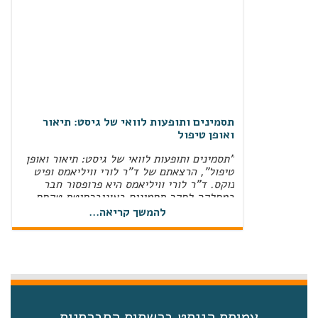
תסמינים ותופעות לוואי של גיסט: תיאור
ואופן טיפול
"תסמינים ותופעות לוואי של גיסט: תיאור ואופן
טיפול", הרצאתם של ד"ר לורי וויליאמס ופיט
נוקס. ד"ר לורי וויליאמס היא פרופסור חבר
במחלקה לחקר תסמינים באוניברסיטת טקסס,
MD Anderson Cancer Center‏, ואחות
להמשך קריאה...
מוסמכת בסיעוד אונקולוגי מתקדם. פיט נוקס
הוא מנהל המחקר הבכיר בעמותת Life Raft
Group‏, והוא חבר מוערך בצוות "עולם אמיתי"
(RWE‏) המשתמש בכישורים האנליטיים שלו כדי
לספק …
ניהול הטיפול הפומי
עמותת הגיסט ברשתות החברתיות