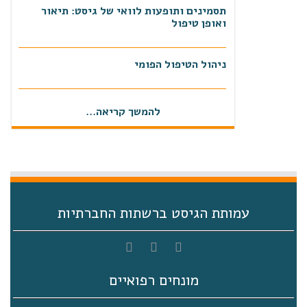
תסמינים ותופעות לוואי של גיסט: תיאור
ואופן טיפול
ניהול הטיפול הפומי
יום עיון מרכז רפואי תל אביב 27.11.2019
להמשך קריאה...
מיטוב הטיפול בגיסט
כתבה באתר כאן דרום אשדוד
עמותת הגיסט ברשתות החברתיות
מונחים רפואיים