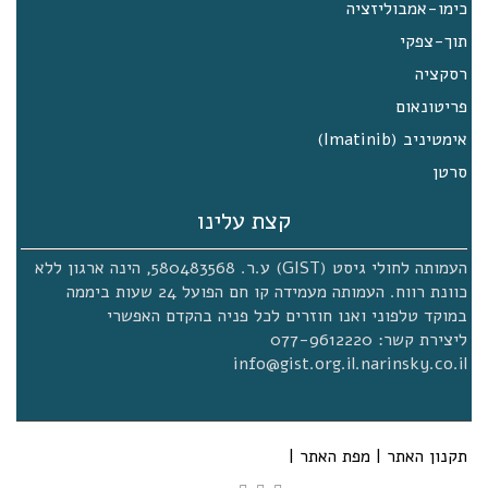
כימו-אמבוליזציה
תוך-צפקי
רסקציה
פריטונאום
אימטיניב (Imatinib)
סרטן
קצת עלינו
העמותה לחולי גיסט (GIST) ע.ר. 580483568, הינה ארגון ללא
כוונת רווח. העמותה מעמידה קו חם הפועל 24 שעות ביממה
במוקד טלפוני ואנו חוזרים לכל פניה בהקדם האפשרי
ליצירת קשר: 077-9612220
info@gist.org.il.narinsky.co.il
תקנון האתר
|
מפת האתר
|