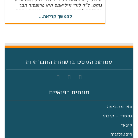
נוקס. ד"ר לורי וויליאמס היא פרופסור חבר
במחלקה לחקר תסמינים באוניברסיטת טקסס,
MD Anderson Cancer Center‏, ואחות
להמשך קריאה...
מוסמכת בסיעוד אונקולוגי מתקדם. פיט נוקס
הוא מנהל המחקר הבכיר בעמותת Life Raft
Group‏, והוא חבר מוערך בצוות "עולם אמיתי"
(RWE‏) המשתמש בכישורים האנליטיים שלו כדי
לספק …
ניהול הטיפול הפומי
עמותת הגיסט ברשתות החברתיות
חוברת ניהול הטיפול הפומי הדפס ושלח
יום עיון מרכז רפואי תל אביב 27.11.2019
מונחים רפואיים
סיכום וסרטים מיום עיון 27.11.2019 – מרכז
רפואי תל אביב (איכילוב) בתאריך ה –
27.11.2019 נערך יום עיון לחולי GIST במרכז
תאי מזנכימה
רפואי תל אביב – סוראסקי. בדף זה נרכז את
הרצאות יום העיון, הסרטונים, התמונות ואת
גסטרי - קיבתי
הפעילות שנעשתה על ידי העמותה לקראת יום
העיון ביום עיון זה כבדו אותנו בהרצאותיהם
קינאז
ובפאנל מומחים ניתוח אירועי גיסט. פרופ' יוסף
היסטולוגיה
…