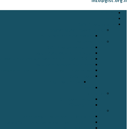
info@gist.org.il
דף הבית
אודותינו
מידע על גיסט (GIST)
סיכומי הרצאות במפגשי העמותה
השפעת מחלה כרונית על זוגיות
להבין את הגיסט
ביולוגיה של הגיסט (GIST)
מוטציות KIT ו- PDGFRA בגיסט
GISTs שמקורם בקיבה, המעי הגס והחלחולת – מאפיינים וגורמים פרוגנוסטיים
פתוביולוגיה מולקולארית של גיסט
האם טיפול ב – Imatinib – Glivec קשור להיפופוספטמיה ושינוי מטבוליזם בעצם ?
גיסט (GIST) בילדים
סקירת גיסט בקרב ילדים
מאמרים
מידע חיוני
רגורפיב – סטיברגה
גליבק Glivec
ימי עיון
יום עיון מרכז רפואי תל אביב 27.11.2019
בית החולים האוניברסיטאי אסותא אשדוד ע"ש סמסון
מרכז רפואי תל אביב 11.7.2017