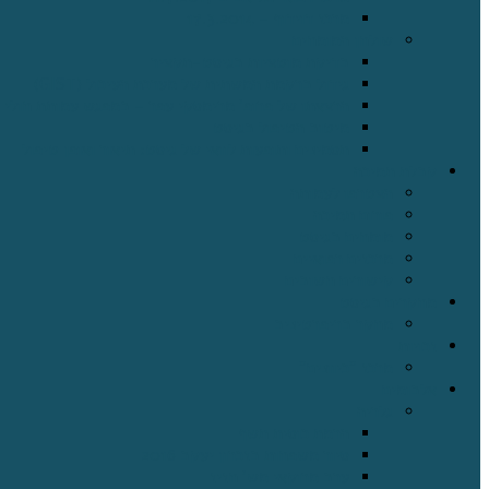
מרכז דוידוף – 17.3.2014
שולחן המומחים
בדיקת מוטציות בגיסט-תקציר
גידול ברקמת המשתית של מערכת העיכול (GIST)
הרצאתו של פרופ' מרימסקי עפר – במפגש עמותת חולי ה – GIST בחודש אוקטובר
מיטוב הטיפול בגיסט
תסמינים ותופעות לוואי של גיסט: תיאור ואופן טיפול
קבלת תמיכה
הצטרפו לעמותה
פורום תמיכה
מומחים בגיסט
מרכזים רפואיים
קישורים חשובים
מחקרים בגיסט
מחקר בריפרטיניב
זכויות
מרכז "כיוונים"
אלבומים
גלריה
הרמת כוסית תשף
סיור משפחות בזכרון יעקב 2016
ערב מרוקאי מש' חזיז