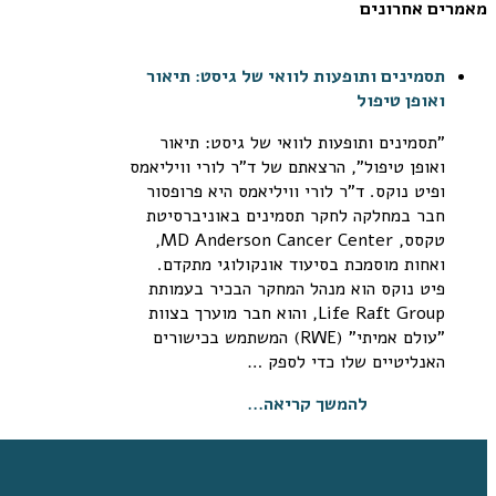
מאמרים אחרונים
תסמינים ותופעות לוואי של גיסט: תיאור
ואופן טיפול
"תסמינים ותופעות לוואי של גיסט: תיאור
ואופן טיפול", הרצאתם של ד"ר לורי וויליאמס
ופיט נוקס. ד"ר לורי וויליאמס היא פרופסור
חבר במחלקה לחקר תסמינים באוניברסיטת
טקסס, MD Anderson Cancer Center‏,
ואחות מוסמכת בסיעוד אונקולוגי מתקדם.
פיט נוקס הוא מנהל המחקר הבכיר בעמותת
Life Raft Group‏, והוא חבר מוערך בצוות
"עולם אמיתי" (RWE‏) המשתמש בכישורים
האנליטיים שלו כדי לספק …
להמשך קריאה...
ניהול הטיפול הפומי
חוברת ניהול הטיפול הפומי הדפס ושלח