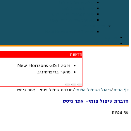
שבועות שביל עיזים
סיור משפחות בעכו
סיור משפחות בנווה צדק
אירוע משפחות ביפו 2015
ערוץ הסרטים
2021 New Horizons GIST
צור קשר
תרום לעמותה
חדשות
2021 New Horizons GIST
מחקר בריפרטיניב
דף הבית
/
ניהול הטיפול הפומי
/
חוברת טיפול פומי- אתר גיסט
חוברת טיפול פומי- אתר גיסט
38 צפיות