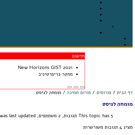
שבועות שביל עיזים
סיור משפחות בעכו
סיור משפחות בנווה צדק
אירוע משפחות ביפו 2015
ערוץ הסרטים
2021 New Horizons GIST
צור קשר
תרום לעמותה
חדשות
2021 New Horizons GIST
מחקר בריפרטיניב
דף הבית
/
פורומים
/
פורום תמיכה
/
מומחה לגיסט
מומחה לגיסט
This topic has 5 תגובות, 2 משתתפים, and was last updated
מציג 4 תגובות משורשרות