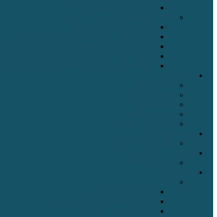
מרכז דוידוף – 17.3.2014
שולחן המומחים
בדיקת מוטציות בגיסט-תקציר
גידול ברקמת המשתית של מערכת העיכול (GIST)
הרצאתו של פרופ' מרימסקי עפר – במפגש עמותת חולי ה – GIST בחודש אוקטובר
מיטוב הטיפול בגיסט
תסמינים ותופעות לוואי של גיסט: תיאור ואופן טיפול
קבלת תמיכה
הצטרפו לעמותה
פורום תמיכה
מומחים בגיסט
מרכזים רפואיים
קישורים חשובים
מחקרים בגיסט
מחקר בריפרטיניב
זכויות
מרכז "כיוונים"
אלבומים
גלריה
הרמת כוסית תשף
סיור משפחות בזכרון יעקב 2016
ערב מרוקאי מש' חזיז