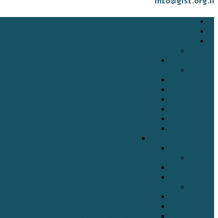
info@gist.org.il
דף הבית
אודותינו
מידע על גיסט (GIST)
סיכומי הרצאות במפגשי העמותה
השפעת מחלה כרונית על זוגיות
להבין את הגיסט
ביולוגיה של הגיסט (GIST)
מוטציות KIT ו- PDGFRA בגיסט
GISTs שמקורם בקיבה, המעי הגס והחלחולת – מאפיינים וגורמים פרוגנוסטיים
פתוביולוגיה מולקולארית של גיסט
האם טיפול ב – Imatinib – Glivec קשור להיפופוספטמיה ושינוי מטבוליזם בעצם ?
גיסט (GIST) בילדים
סקירת גיסט בקרב ילדים
מאמרים
מידע חיוני
רגורפיב – סטיברגה
גליבק Glivec
ימי עיון
יום עיון מרכז רפואי תל אביב 27.11.2019
בית החולים האוניברסיטאי אסותא אשדוד ע"ש סמסון
מרכז רפואי תל אביב 11.7.2017