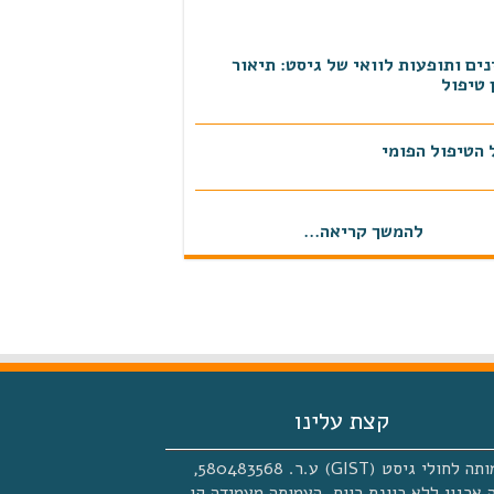
ים ותופעות לוואי של גיסט: תיאור
 טיפול
 הטיפול הפומי
ן מרכז רפואי תל אביב 27.11.2019
להמשך קריאה...
 הטיפול בגיסט
 באתר כאן דרום אשדוד
קצת עלינו
העמותה לחולי גיסט (GIST) ע.ר. 580483568,
 ארגון ללא כוונת רווח. העמותה מעמידה קו