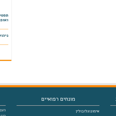
תסמינ
ואופן
ניהול
יום עיו
מיטוב
כתבה
מונחים רפואיים
אימונוגלובולין
הינה