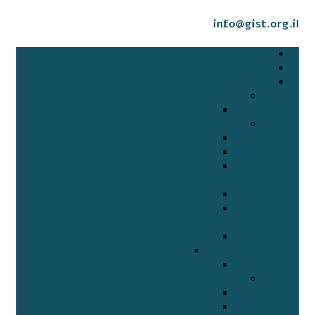
info@gist.org.il
דף הבית
אודותינו
מידע על גיסט (GIST)
סיכומי הרצאות במפגשי העמותה
השפעת מחלה כרונית על זוגיות
להבין את הגיסט
ביולוגיה של הגיסט (GIST)
מוטציות KIT ו- PDGFRA בגיסט
GISTs שמקורם בקיבה, המעי הגס והחלחולת –
מאפיינים וגורמים פרוגנוסטיים
פתוביולוגיה מולקולארית של גיסט
האם טיפול ב – Imatinib – Glivec קשור
להיפופוספטמיה ושינוי מטבוליזם בעצם ?
גיסט (GIST) בילדים
סקירת גיסט בקרב ילדים
מאמרים
מידע חיוני
רגורפיב – סטיברגה
גליבק Glivec