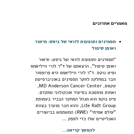
מאמרים אחרונים
תסמינים ותופעות לוואי של גיסט: תיאור
ואופן טיפול
"תסמינים ותופעות לוואי של גיסט: תיאור
ואופן טיפול", הרצאתם של ד"ר לורי וויליאמס
ופיט נוקס. ד"ר לורי וויליאמס היא פרופסור
חבר במחלקה לחקר תסמינים באוניברסיטת
טקסס, MD Anderson Cancer Center‏,
ואחות מוסמכת בסיעוד אונקולוגי מתקדם.
פיט נוקס הוא מנהל המחקר הבכיר בעמותת
Life Raft Group‏, והוא חבר מוערך בצוות
"עולם אמיתי" (RWE‏) המשתמש בכישורים
האנליטיים שלו כדי לספק …
להמשך קריאה...