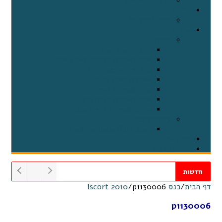
מחקר בריפרטיניב
זכויות
מרכז "כיוונים"
אלבומים
גלריה
הרמת כוסית תשף
סיור משפחות בזכרון יעקב 2016
ערב מרוקאי מש' חזיז
שבועות שביל עיזים
סיור משפחות בעכו
סיור משפחות בנווה צדק
אירוע משפחות ביפו 2015
ערוץ הסרטים
2021 New Horizons GIST
צור קשר
תרום לעמותה
חדשות
דף הבית
/
כנס Iscort 2010
p1130006
/
p1130006