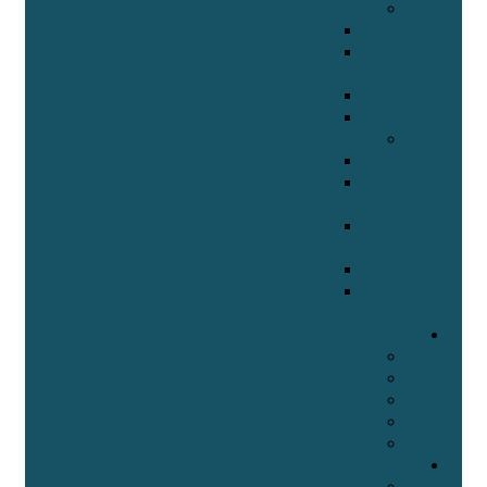
ימי עיון
יום עיון מרכז רפואי תל אביב 27.11.2019
בית החולים האוניברסיטאי אסותא אשדוד ע"ש
סמסון
מרכז רפואי תל אביב 11.7.2017
מרכז דוידוף – 17.3.2014
שולחן המומחים
בדיקת מוטציות בגיסט-תקציר
גידול ברקמת המשתית של מערכת העיכול
(GIST)
הרצאתו של פרופ' מרימסקי עפר – במפגש
עמותת חולי ה – GIST בחודש אוקטובר 2012
מיטוב הטיפול בגיסט
תסמינים ותופעות לוואי של גיסט: תיאור ואופן
טיפול
קבלת תמיכה
הצטרפו לעמותה
פורום תמיכה
מומחים בגיסט
מרכזים רפואיים
קישורים חשובים
מחקרים בגיסט